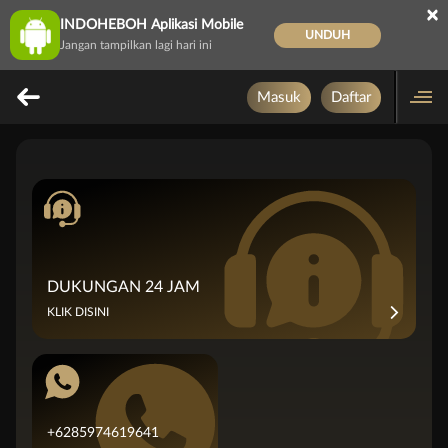
×
INDOHEBOH Aplikasi Mobile
UNDUH
Jangan tampilkan lagi hari ini
Masuk
Daftar
DUKUNGAN 24 JAM
KLIK DISINI
+6285974619641