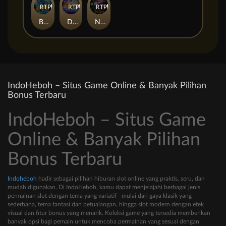
RTP
88%
RTP
79%
RTP
85%
Big Net Bass
Disco 777 Hold and Win
Nexus Gift Delight
IndoHeboh – Situs Game Online & Banyak Pilihan
Bonus Terbaru
IndoHeboh – Situs Game
Online & Banyak Pilihan
Bonus Terbaru
Indoheboh
hadir sebagai pilihan hiburan slot online yang praktis, seru, dan
mudah digunakan. Di IndoHeboh, kamu dapat menjelajahi berbagai jenis
permainan slot dengan tema yang variatif—mulai dari gaya klasik yang
sederhana, tema fantasi dan petualangan, hingga slot modern dengan efek
visual dan fitur bonus yang menarik. Koleksi game yang tersedia memberikan
banyak opsi bagi pemain untuk mencoba permainan yang sesuai dengan