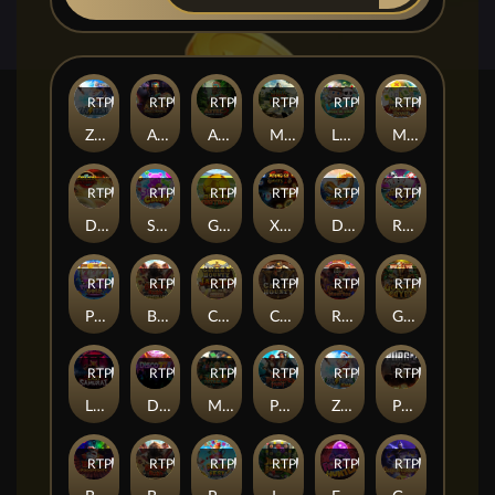
RTP
98%
RTP
98%
RTP
95%
RTP
96%
RTP
96%
RTP
96%
Zeustrike
Aztec: Gold Temple
Aztec: Bonus Hunt 2
Maya: Elemental Totem
LABUBU: Fall In Wild
Mahjong Roar
RTP
95%
RTP
95%
RTP
97%
RTP
96%
RTP
98%
RTP
97%
Dragon Chi’s Quest
Sugar Crush
Golden Football
Xiang Qi Ways 2
Dragon Chi's Quest 2
Royal Ace
RTP
98%
RTP
98%
RTP
97%
RTP
97%
RTP
97%
RTP
97%
Piggy Bank Gold
Buffalo Rush HIGHROLLER
Crazy Bounty: Jackpot
Crazy Bounty
Rhapsody of Muertos
Golden Egypt
RTP
98%
RTP
96%
RTP
85%
RTP
82%
RTP
93%
RTP
80%
Last Samurai
Disco 777
Maya: Elemental Totem 2
Pirate Treasure Hunt
Zeustrike Xmas
PUBG2
RTP
79%
RTP
88%
RTP
85%
RTP
94%
RTP
94%
RTP
92%