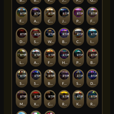
Boom of Prosperity
Buffalo Rush
Pinata Fest
Jumanji Bonanza
Firefly Hunter
Genie Mystery
RTP
80%
RTP
86%
RTP
88%
RTP
91%
RTP
90%
RTP
89%
Football Fever
Aztec: Bonus Hunt
Cai Shen Fortune
Jewel Mastermind
Piggy Bank Gold 2
Fish Prawn Crab Bonanza
RTP
87%
RTP
85%
RTP
86%
RTP
83%
RTP
81%
RTP
93%
Dark Ritual
Slotto 4D
World Cup Final
Bunny to the Moon
Cat & Mouse
Infinity Ocean
RTP
88%
RTP
79%
RTP
92%
RTP
89%
RTP
89%
RTP
83%
Leprechaun’s Fortune
Aztec: Bonus Hunt 2 Xmas
Fighting Bull
Hungry Slime
Phantom Multiplier
BlackJack21
RTP
81%
RTP
84%
RTP
88%
RTP
95%
RTP
85%
RTP
84%
Squid Game 2: Mukunghwa
Starry Adventure
Book of Safari
Fantastic Beast
Scale of Heaven: Anubis
DJ Fever
RTP
84%
RTP
94%
RTP
84%
RTP
87%
RTP
87%
RTP
84%
Mace of Hercules
Xmas Gift Delight
Cookie Hunter
Ramakien Blessing
Kingyo Riches
Rush Hour Gold