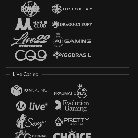
Live Casino