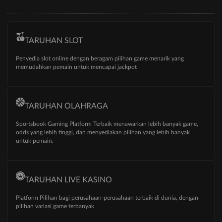
TARUHAN SLOT
Penyedia slot online dengan beragam pilihan game menarik yang
memudahkan pemain untuk mencapai jackpot
TARUHAN OLAHRAGA
Sportsbook Gaming Platform Terbaik menawarkan lebih banyak game,
odds yang lebih tinggi, dan menyediakan pilihan yang lebih banyak
untuk pemain.
TARUHAN LIVE KASINO
Platform Pilihan bagi perusahaan-perusahaan terbaik di dunia, dengan
pilihan variasi game terbanyak