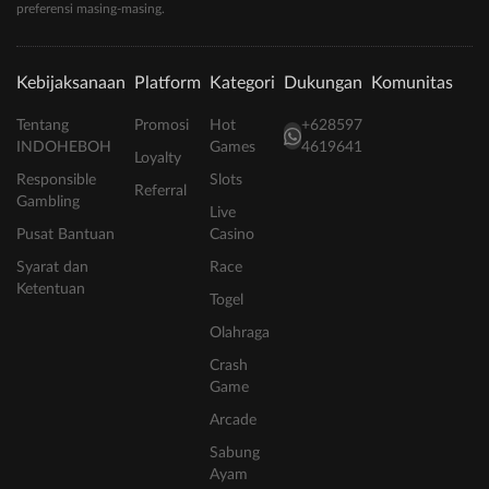
preferensi masing-masing.
Kebijaksanaan
Platform
Kategori
Dukungan
Komunitas
Tentang
Promosi
Hot
+628597
INDOHEBOH
Games
4619641
Loyalty
Responsible
Slots
Referral
Gambling
Live
Pusat Bantuan
Casino
Syarat dan
Race
Ketentuan
Togel
Olahraga
Crash
Game
Arcade
Sabung
Ayam