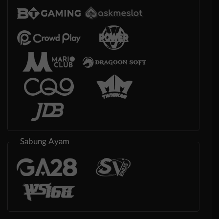
Sabung Ayam