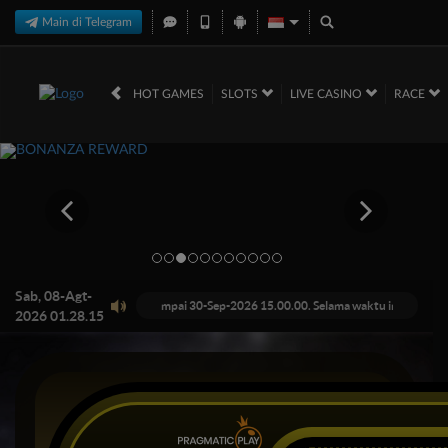
Main di Telegram
HOT GAMES
SLOTS
LIVE CASINO
RACE
Sab, 08-Agt-
30-Jun-2026 dari 15.00.00 sampai 30-Sep-2026 15.00.00. Selama waktu ini, PP Virtu
2026 01.28.15