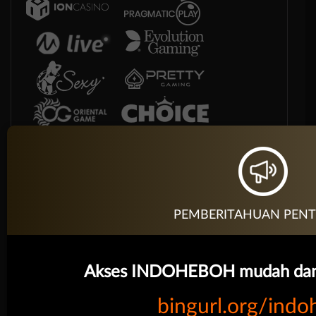
PEMBERITAHUAN PENTI
Race
Togel
Akses INDOHEBOH mudah dan g
bingurl.org/ind
Olahraga