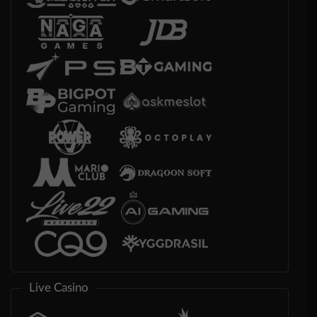
Live Casino