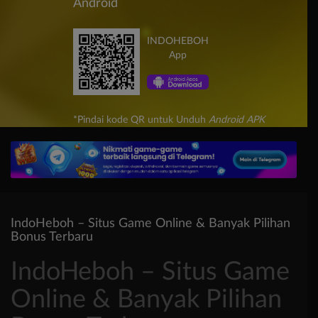
Android
INDOHEBOH
App
*Pindai kode QR untuk Unduh
Android APK
IndoHeboh – Situs Game Online & Banyak Pilihan
Bonus Terbaru
IndoHeboh – Situs Game
Online & Banyak Pilihan