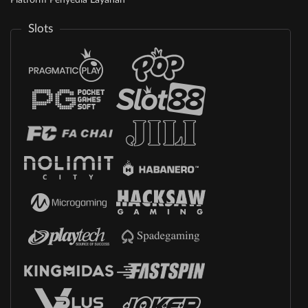
Platform Penyedia Layanan
Slots