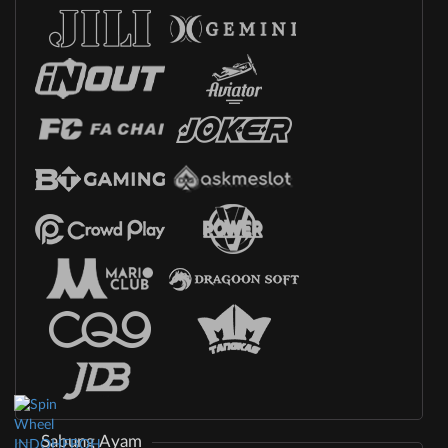
Sabung Ayam