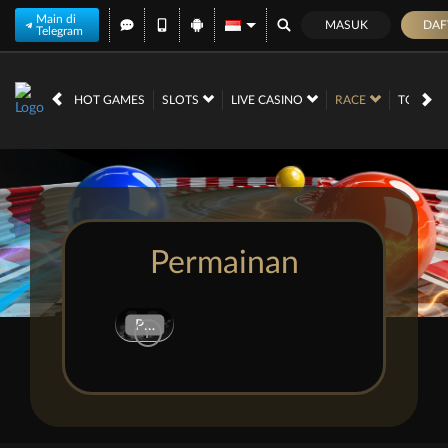
Main di
MASUK
DAF
Telegram
HOT GAMES
SLOTS
LIVE CASINO
RACE
TOGEL
Permainan
i