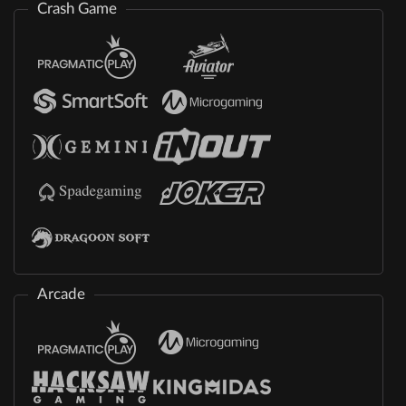
Crash Game
Arcade