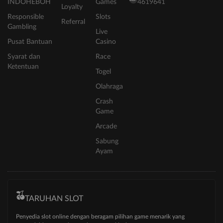
INDOHEBOH
Games
4619641
Loyalty
Responsible
Slots
Referral
Gambling
Live
Pusat Bantuan
Casino
Syarat dan
Race
Ketentuan
Togel
Olahraga
Crash
Game
Arcade
Sabung
Ayam
TARUHAN SLOT
Penyedia slot online dengan beragam pilihan game menarik yang