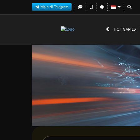
Main di Telegram
HOT GAMES