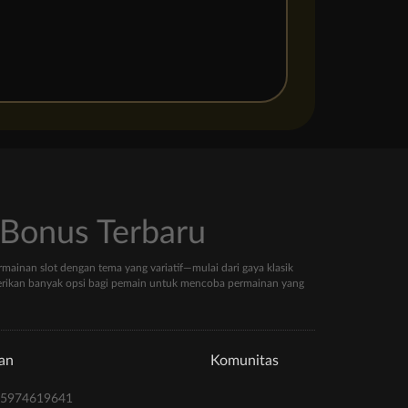
 Bonus Terbaru
rmainan slot dengan tema yang variatif—mulai dari gaya klasik
mberikan banyak opsi bagi pemain untuk mencoba permainan yang
an
Komunitas
85974619641