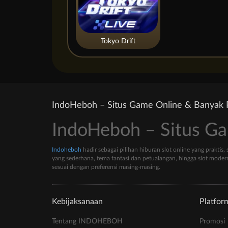
Tokyo Drift
IndoHeboh – Situs Game Online & Banyak P
IndoHeboh – Situs Ga
Indoheboh
hadir sebagai pilihan hiburan slot online yang prakti
yang sederhana, tema fantasi dan petualangan, hingga slot mode
sesuai dengan preferensi masing-masing.
Kebijaksanaan
Platfor
Tentang INDOHEBOH
Promosi