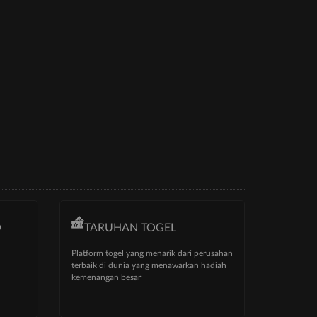
O
TARUHAN TOGEL
Platform togel yang menarik dari perusahan
terbaik di dunia yang menawarkan hadiah
kemenangan besar