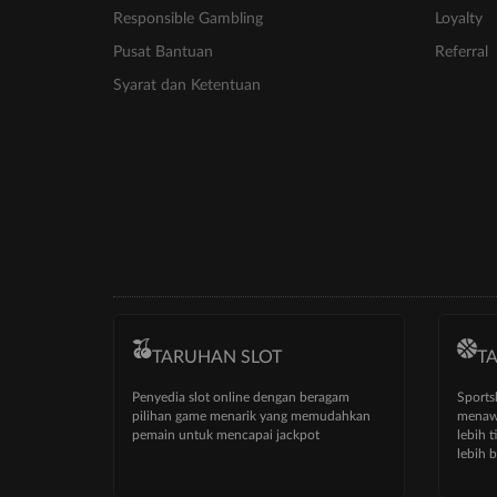
Responsible Gambling
Loyalty
Pusat Bantuan
Referral
Syarat dan Ketentuan
TARUHAN SLOT
T
Penyedia slot online dengan beragam
Sports
pilihan game menarik yang memudahkan
menawa
pemain untuk mencapai jackpot
lebih 
lebih 