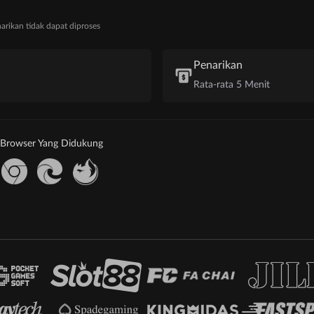
arikan tidak dapat diproses
Penarikan
Rata-rata 5 Menit
Browser Yang Didukung