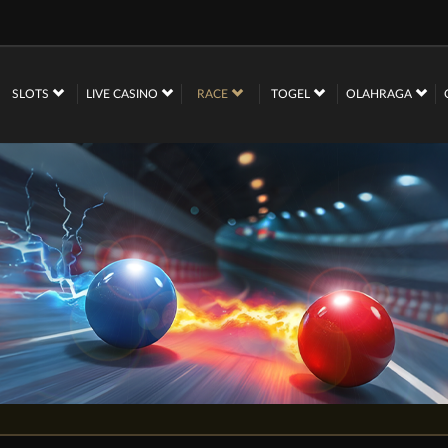
SLOTS
LIVE CASINO
RACE
TOGEL
OLAHRAGA