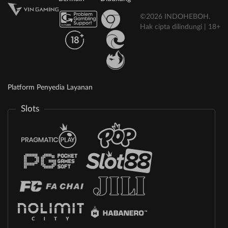
©2026 INDOHEBOH.
Hak cipta dilindungi | 18+
Platform Penyedia Layanan
Slots