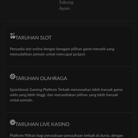
Sabung
Ayam
TARUHAN SLOT
Penyedia slot online dengan beragam pilihan game menarik yang
memudahkan pemain untuk mencapai jackpot
TARUHAN OLAHRAGA
Sportsbook Gaming Platform Terbaik menawarkan lebih banyak game,
odds yang lebih tinggi, dan menyediakan pilihan yang lebih banyak
untuk pemain.
TARUHAN LIVE KASINO
Platform Pilihan bagi perusahaan-perusahaan terbaik di dunia, dengan