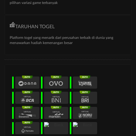
pilihan variasi game terbanyak
TARUHAN TOGEL
Platform togel yang menarik dari perusahan terbaik di dunia yang
menawarkan hadiah kemenangan besar