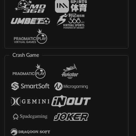
Crash Game